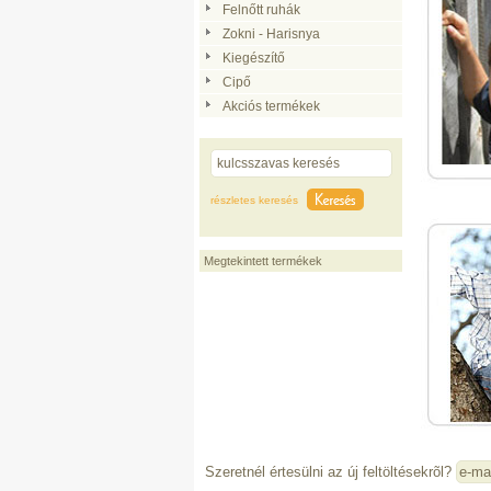
Felnőtt ruhák
Zokni - Harisnya
Kiegészítő
Cipő
Akciós termékek
részletes keresés
Megtekintett termékek
Szeretnél értesülni az új feltöltésekrõl?