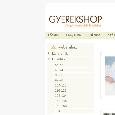
Ide kattintson a fõoldalhoz
Főoldal
Lány ruha
Fiú ruha
Száll
Lány ruhák
Fiú ruhák
56-62
68-74
80-86
92-98
104-110
116-122
128-134
140-146
152-158
164