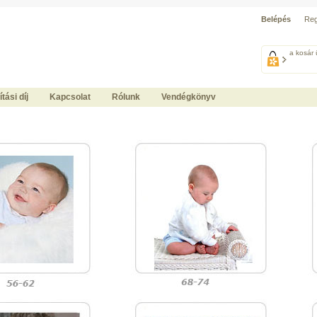
Belépés
Reg
a kosár 
ítási díj
Kapcsolat
Rólunk
Vendégkönyv