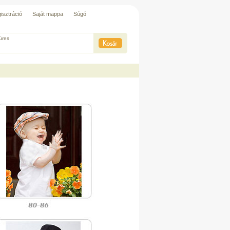
isztráció
Saját mappa
Súgó
üres