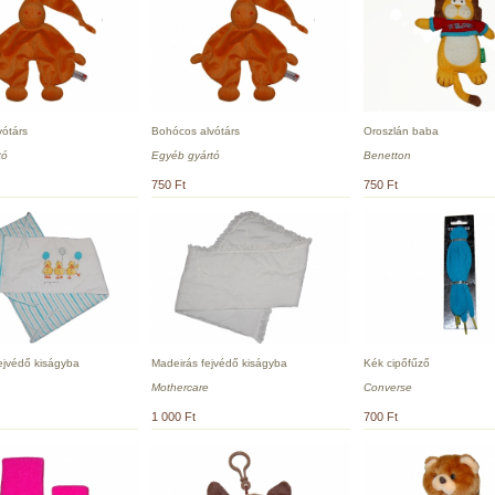
ótárs
Bohócos alvótárs
Oroszlán baba
tó
Egyéb gyártó
Benetton
750 Ft
750 Ft
ejvédő kiságyba
Madeirás fejvédő kiságyba
Kék cipőfűző
Mothercare
Converse
1 000 Ft
700 Ft