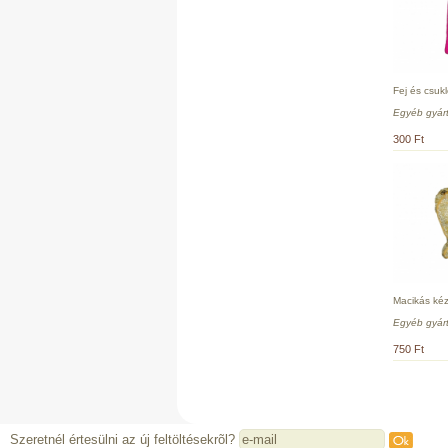
Fej és csuk
Egyéb gyár
300 Ft
Macikás kéz
Egyéb gyár
750 Ft
Szeretnél értesülni az új feltöltésekrõl?