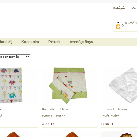
Belépés
Reg
a kosár 
ítási díj
Kapcsolat
Rólunk
Vendégkönyv
ó
Babatakaró + fejvédő
Keresztelős takaró
tó
Mamas & Papas
Egyéb gyártó
3 000 Ft
1 500 Ft