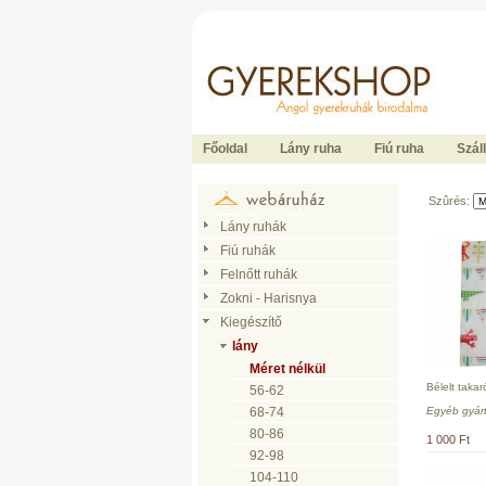
Ide kattintson a fõoldalhoz
Főoldal
Lány ruha
Fiú ruha
Száll
Szûrés:
Lány ruhák
Fiú ruhák
Felnőtt ruhák
Zokni - Harisnya
Kiegészítő
lány
Méret nélkül
Bélelt takar
56-62
Egyéb gyár
68-74
80-86
1 000 Ft
92-98
104-110