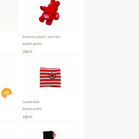
Kutyusos játszó / alvó társ
Egyéb gyártó
750 Ft
Csuklóvédő
Egyéb gyártó
100 Ft