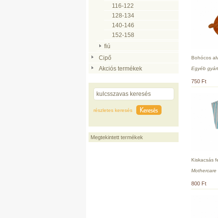
116-122
128-134
140-146
152-158
fiú
Cipő
Bohócos alv
Akciós termékek
Egyéb gyár
750 Ft
részletes keresés
Megtekintett termékek
Kiskacsás f
Mothercare
800 Ft