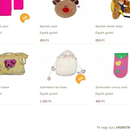
ló pánt
Macikás tartó
Macikás derék táska
tó
Egyéb gyártó
Egyéb gyártó
450 Ft
850 Ft
i táska
Szőrmókos kis táska
Szívecskés ceruza tartó
tó
Egyéb gyártó
Egyéb gyártó
1 000 Ft
400 Ft
Te vagy a(z)
14026579