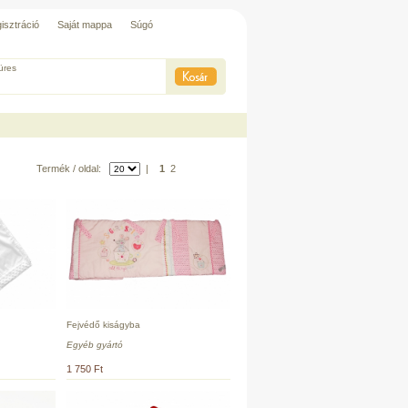
isztráció
Saját mappa
Súgó
üres
Termék / oldal:
|
1
2
Fejvédő kiságyba
Egyéb gyártó
1 750 Ft