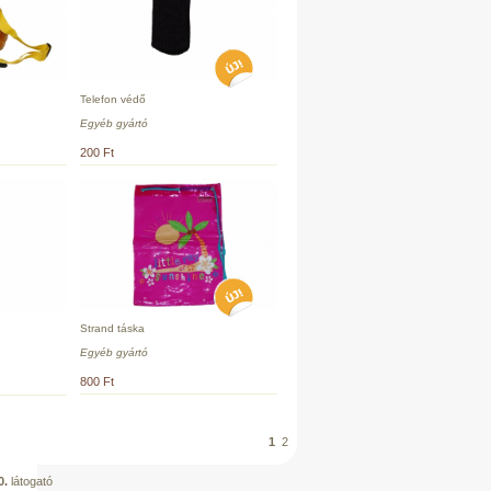
Telefon védő
Egyéb gyártó
200 Ft
Strand táska
Egyéb gyártó
800 Ft
1
2
0.
látogató